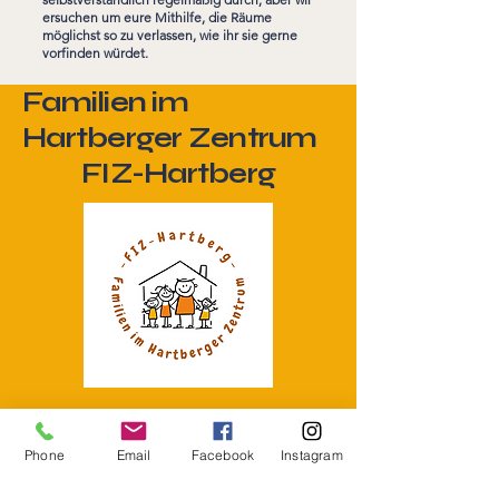
ersuchen um eure Mithilfe, die Räume
möglichst so zu verlassen, wie ihr sie gerne
vorfinden würdet.
Familien im
Hartberger Zentrum
FIZ-Hartberg
+43664/881 215 55
Phone
Email
Facebook
Instagram
fiz.hartberg@gmail.com
www.fiz-hartberg.at