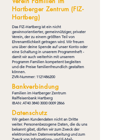
Verein Familien im
Hartberger Zentrum (FIZ-
Hartberg)
Das FIZ-Hartberg ist ein nicht
gewinnorientierter, gemeinnütziger, privater
Verein, der zu einem größten Teil von
Ehrenamtlichkeit getragen wird. Wir freuen
uns über deine Spende auf unser Konto oder
eine Schaltung in unserem Programmheft -
damit wir auch weiterhin mit unserem
Programm Familien kompetent begleiten
und die Preise familienfreundlich gestalten
können.
ZVR-Nummer:
1121486200
Bankverbindung
Familien im Hartberger Zentrum
Raiffeisenbank Hartberg
IBAN: AT40
3840 3000 0009 2866
Datenschutz
Wir geben Kundendaten nicht an Dritte
weiter. Personenbezogene Daten, die du uns
bekannt gibst, dürfen wir zum Zweck der
elektronischen Datenverarbeitung und zum
Zweck von Informations- und E-Mail-